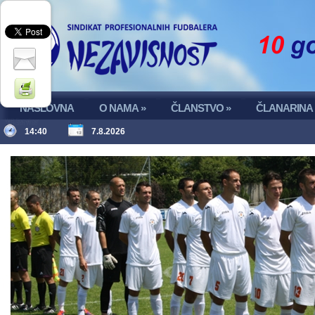
NASLOVNA
O NAMA
»
ČLANSTVO
»
ČLANARINA
WP Socializer
Aakash Web
14:40
7.8.2026