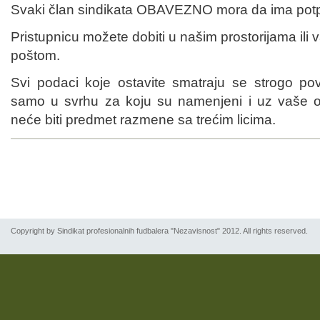
Svaki član sindikata OBAVEZNO mora da ima potpi
Pristupnicu možete dobiti u našim prostorijama ili
poštom.
Svi podaci koje ostavite smatraju se strogo pove
samo u svrhu za koju su namenjeni i uz vaše o
neće biti predmet razmene sa trećim licima.
Copyright by Sindikat profesionalnih fudbalera "Nezavisnost" 2012. All rights reserved.